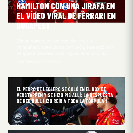
HAMILTON CON UNA JIRAFA EN
EL VÍDEO VIRAL DE FERRARI EN
BUDAPEST
El monegasco se hizo con el micro. Su
compañero, siete veces campeón, amenazó con
vengarse desvelando su ingrediente para la…
Emil Martesen
31 Jul 2026
EL PERRO DE LECLERC SE COLÓ EN EL BOX DE
VERSTAPPEN Y SE HIZO PIS ALLÍ: LA RESPUESTA
DE RED BULL HIZO REÍR A TODA LA FÓRMULA 1
30 Jul 2026