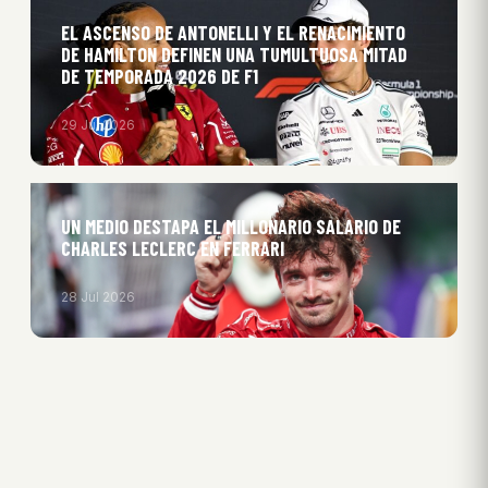
EL ASCENSO DE ANTONELLI Y EL RENACIMIENTO
DE HAMILTON DEFINEN UNA TUMULTUOSA MITAD
DE TEMPORADA 2026 DE F1
29 Jul 2026
UN MEDIO DESTAPA EL MILLONARIO SALARIO DE
CHARLES LECLERC EN FERRARI
28 Jul 2026