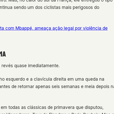
ro. Mas, no calor do sul da França, ele entregou o tipo
tinua sendo um dos ciclistas mais perigosos do
uta com Mbappé, ameaça ação legal por violência de
MA
revés quase imediatamente.
unho esquerdo e a clavícula direita em uma queda na
 antes de retornar apenas seis semanas e meia depois n
s em todas as clássicas de primavera que disputou,