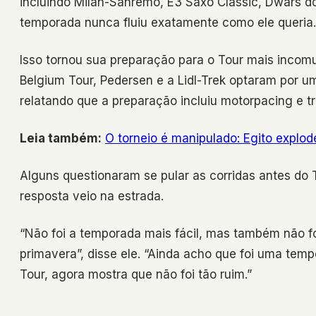
incluindo Milan-Sanremo, E3 Saxo Classic, Dwars do
temporada nunca fluiu exatamente como ele queria.
Isso tornou sua preparação para o Tour mais incom
Belgium Tour, Pedersen e a Lidl-Trek optaram por u
relatando que a preparação incluiu motorpacing e t
Leia também:
O torneio é manipulado: Egito explod
Alguns questionaram se pular as corridas antes do 
resposta veio na estrada.
“Não foi a temporada mais fácil, mas também não fo
primavera”, disse ele. “Ainda acho que foi uma te
Tour, agora mostra que não foi tão ruim.”