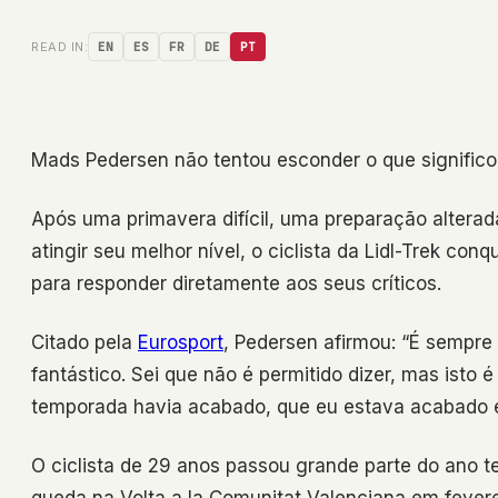
READ IN:
EN
ES
FR
DE
PT
Mads Pedersen não tentou esconder o que significou
Após uma primavera difícil, uma preparação alterad
atingir seu melhor nível, o ciclista da Lidl-Trek co
para responder diretamente aos seus críticos.
Citado pela
Eurosport
, Pedersen afirmou: “É sempr
fantástico. Sei que não é permitido dizer, mas ist
temporada havia acabado, que eu estava acabado e 
O ciclista de 29 anos passou grande parte do ano 