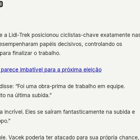
O
 a Lidl-Trek posicionou ciclistas-chave exatamente na
esempenharam papéis decisivos, controlando os
ara finalizar o trabalho.
á parece imbatível para a próxima eleição
disse: “Foi uma obra-prima de trabalho em equipe.
to na última subida.”
a incrível. Eles se saíram fantasticamente na subida e
po.”
role. Vacek poderia ter atacado para sua própria chance,